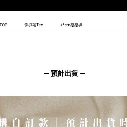
TOP
側抓皺Tee
+5cm瘦瘦褲
— 預計出貨 —